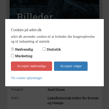
Cookies på arkiv.dk
arkiv.dk anvender cookies til at forbedre din brugeroplevelse
og til indsamling af statistik.
B1813
Nummer
Nødvendig
Statistik
Billeder
Type
Marketing
Konfirmationsbillede af Jess
Beskrivelse
Bremer Laursen
Accepter nødvendige
Accepter valgte
1960 - 1962
Periode
Vis cookie oplysninger
ca. 1961
Dateringsnote
Axel Graae
Fotograf
Lokalhistorisk Arkiv for Korsør
Arkiv
og Omegn