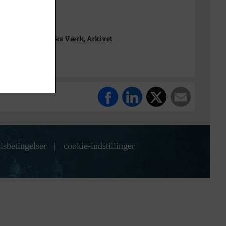
t
rimuseet Frederiks Værk, Arkivet
lsbetingelser
|
cookie-indstillinger