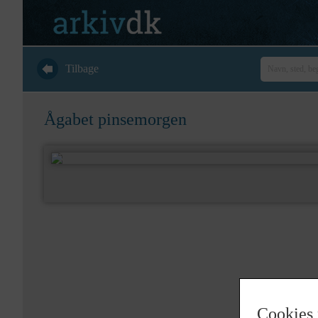
Tilbage
Ågabet pinsemorgen
Cookies 