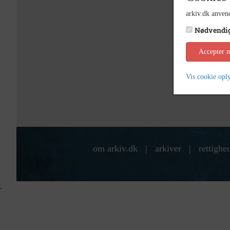
arkiv.dk anvend
Nødvendi
Accepter 
Vis cookie opl
om arkiv.dk
|
arkiver
|
rettighe
;