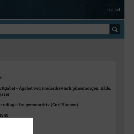
Log ind
r
Ågabet - Ågabet ved Frederiksværk pinsemorgen. Både,
asser
 er udtaget fra personarkiv (Carl Hansen).
 1940
30