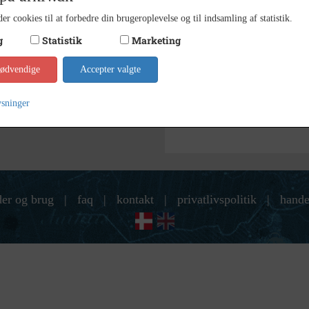
Ukend
Fotograf
er cookies til at forbedre din brugeroplevelse og til indsamling af statistik.
12 x 9
Størrelse
g
Statistik
Marketing
Indust
Arkiv
nødvendige
Accepter valgte
Kontakt arkivet
ysninger
der og brug
|
faq
|
kontakt
|
privatlivspolitik
|
hande