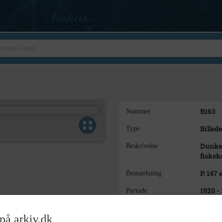
B163
Nummer
Billede
Type
Dunke/
Beskrivelse
fiskek
P. 147
Bemærkning
1920 -
Periode
ca. 19
Dateringsnote
på arkiv.dk