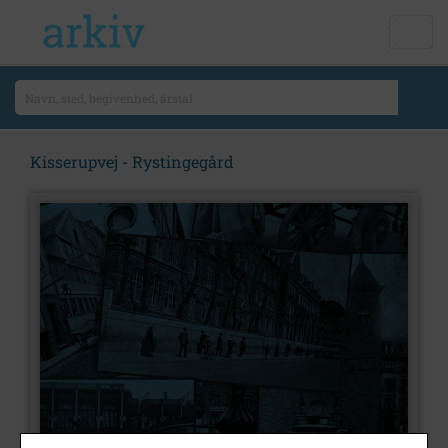
Kisserupvej - Rystingegård