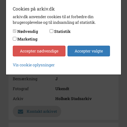
Cookies på arkiv.dk
arkiv.dk anvender cookies til at forbedre din
brugeroplevelse og til indsamling af statistik.
Nødvendig
Statistik
Marketing
Nummer
B640
Accepter nødvendige
Accepter valgte
Type
Billeder
Vis cookie oplysninger
Beskrivelse
Kisserupvej - Rystingegård
Bemærkning
J
Fotograf
Ukendt
Arkiv
Holbæk Stadsarkiv
Kontakt arkivet