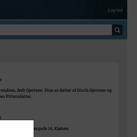
Log ind
r
endsen, født Gjertsen. Hun er datter af Dirch Gjertsen og
n Pittersdatter.
0
euhaus Kiøbmagergade 14, Kjøben