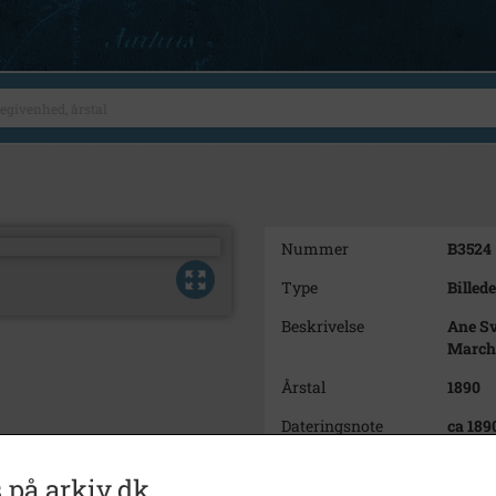
Nummer
B3524
Type
Billede
Beskrivelse
Ane Sv
Marche
Årstal
1890
Dateringsnote
ca 189
Fotograf
Chr. N
 på arkiv.dk