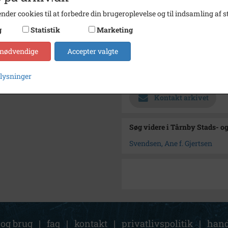
Materiale
digita
nder cookies til at forbedre din brugeroplevelse og til indsamling af st
Se på kort
g
Statistik
Marketing
Type
Sogn (
 nødvendige
Accepter valgte
Enhed
Tårnb
Arkiv
Tårnby
plysninger
Kontakt arkivet
Søg videre i Tårnby Stads- o
Svendsen, Ane f. Gjertsen
 og brug
|
faq
|
kontakt
|
privatlivspolitik
|
hand