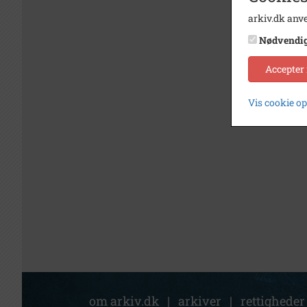
arkiv.dk anve
Nødvendi
Accepter
Vis cookie o
om arkiv.dk
|
arkiver
|
rettigheder