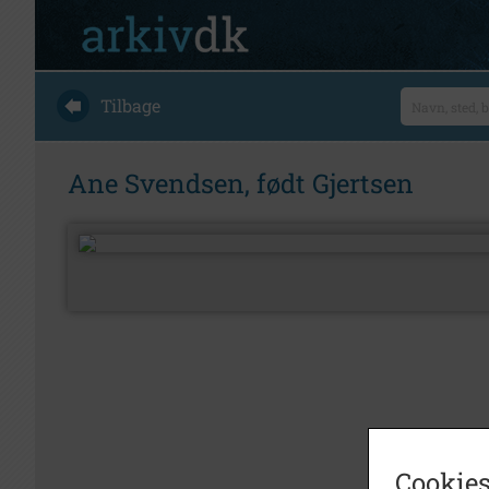
Tilbage
Ane Svendsen, født Gjertsen
Cookies