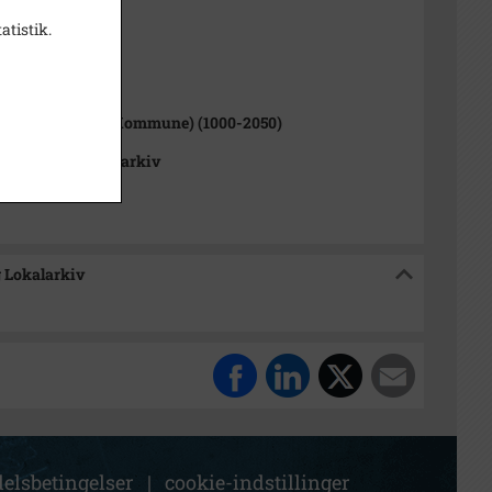
l optagelse
atistik.
1000-2050)
y Sogn (Tårnby Kommune) (1000-2050)
 Stads- og Lokalarkiv
g Lokalarkiv
elsbetingelser
|
cookie-indstillinger