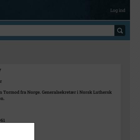
Log ind
7
r
 Tormod fra Norge. Generalsekretær i Norsk Luthersk
on.
961
n Rubæk Hansen