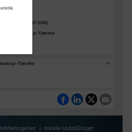
atistik.
ne (1970-2050)
rød Kommune (2007-2050)
rkivet Alsønderup -Tjæreby
sønderup -Tjæreby
elsbetingelser
|
cookie-indstillinger