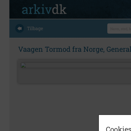
Tilbage
Vaagen Tormod fra Norge, General
Cookies