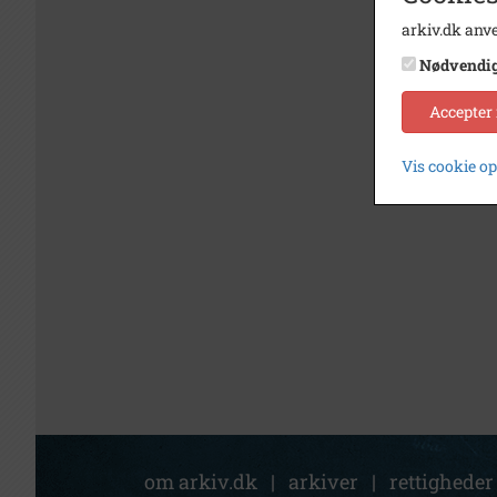
arkiv.dk anve
Nødvendi
Accepter
Vis cookie o
om arkiv.dk
|
arkiver
|
rettigheder