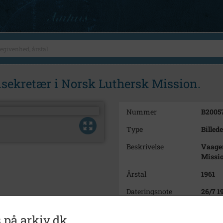
sekretær i Norsk Luthersk Mission.
Nummer
B2005
Type
Billede
Beskrivelse
Vaagen
Missi
Årstal
1961
Dateringsnote
26/7 1
Fotograf
Jørge
 på arkiv.dk