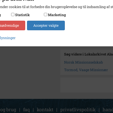
Se på kort
nder cookies til at forbedre din brugeroplevelse og til indsamling af st
Type
Kommu
g
Statistik
Marketing
Enhed
Hille
 nødvendige
Accepter valgte
Arkiv
Lokala
plysninger
Kontakt arkivet
Søg videre i Lokalarkivet Al
Norsk Missionsselskab
Tormod, Vaage Missionær
 og brug
|
faq
|
kontakt
|
privatlivspolitik
|
hand