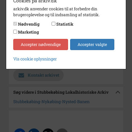
Cookies på arkiv.dk
Bemærkning
Nr. 2 fra venstre: Thorvald
arkiv.dk anvender cookies til at forbedre din
Bruun
brugeroplevelse og til indsamling af statistik.
Længst til højre: Fritz Bruun
Nødvendig
Statistik
Periode
1911 - 1912
Marketing
Fotograf
Ukendt
Accepter nødvendige
Accepter valgte
Størrelse
17x24
Arkiv
Stubbekøbing Lokalhistoriske
Vis cookie oplysninger
Arkiv
Kontakt arkivet
Søg videre i Stubbekøbing Lokalhistoriske Arkiv
Stubbekøbing-Nykøbing-Nysted-Banen