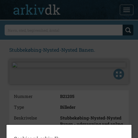
Stubbekøbing-Nysted-Nysted Banen.
Nummer
B21205
Type
Billeder
Beskrivelse
Stubbekøbing-Nysted-Nysted
Banen - udgravning ved anlæg
af banen i Eged.