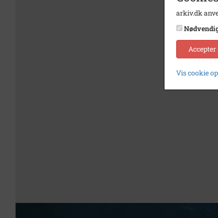
arkiv.dk anve
Nødvendi
Accepter
Vis cookie o