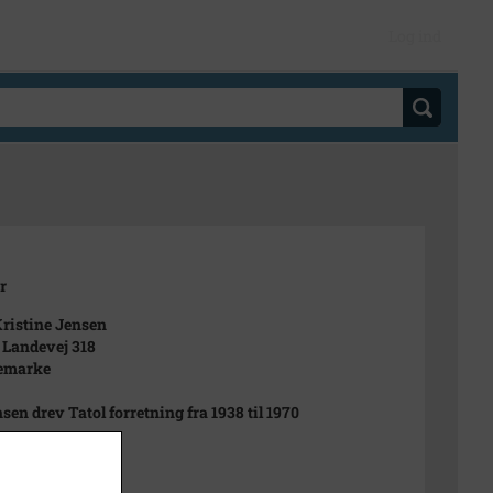
Log ind
r
Kristine Jensen
 Landevej 318
emarke
nsen drev Tatol forretning fra 1938 til 1970
 1970
65