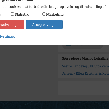
nder cookies til at forbedre din brugeroplevelse og til indsamling af st
Fotograf
Ukend
g
Statistik
Marketing
Størrelse
160 x 
 nødvendige
Accepter valgte
Se på kort
Arkiv
Maribo
plysninger
Kontakt arkivet
Søg videre i Maribo Lokalhis
Vestre Landevej 318, Stokke
Jensen - Ellen Kristine, trik