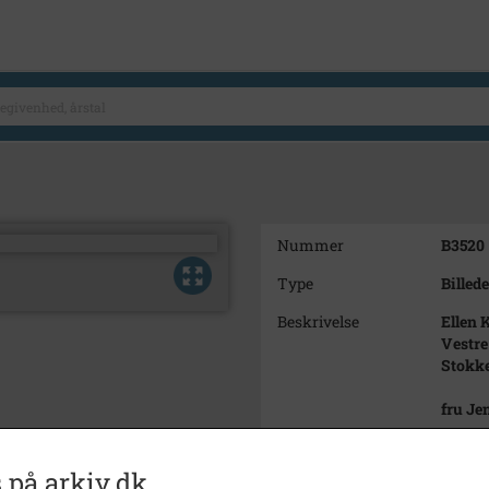
Nummer
B3520
Type
Billede
Beskrivelse
Ellen 
Vestre
Stokk
fru Je
Periode
1960 -
 på arkiv.dk
Dateringsnote
ca. 19