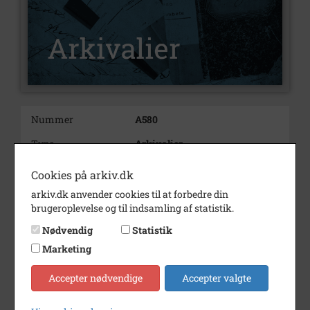
Nummer
A580
Type
Arkivalier
Arkivskaber
Christensen, Peter Christian
Cookies på arkiv.dk
05.07.1867 Rufas, Ullerup -
arkiv.dk anvender cookies til at forbedre din
03.04.1944 Vilsbæk
brugeroplevelse og til indsamling af statistik.
Beskrivelse
Personarkiv
Nødvendig
Statistik
Født/stiftet
05.07.1867
Marketing
Død/nedlagt
03.04.1944
Accepter nødvendige
Accepter valgte
Bemærkning
Gift med Maren Ohlsen (Olsen)
f.03.10.1869 Dunkær Ærø død