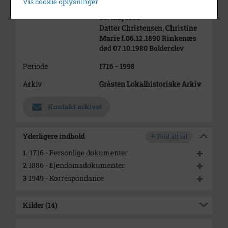
Vis cookie oplysninger
18.12.1950 Vilsbæk, Holbøl, gift
09. maj 1890
Datter Christensen, Christine
Marie f.06.12.1890 Rinkenæs
død 07.10.1980 Bolderslev
Periode
1716 - 1998
Arkiv
Gråsten Lokalhistoriske Arkiv
Kontakt arkivet
Yderligere indhold
Fold alt ud
1.
1716 - Personlige dokumenter
2
1886 - Ejendomsdokumenter
3
1949 - Korrespondance
Kilder (14)