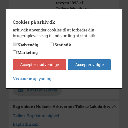
revyen 1993 af
Tølløse Musik- og
Teaterforening.
Tekst til billedet:
Cookies på arkiv.dk
"Jo, vi har da de private
arkiv.dk anvender cookies til at forbedre din
kirker..."
brugeroplevelse og til indsamling af statistik.
Årstal
1993
Nødvendig
Statistik
Dateringsnote
1993
Marketing
Fotograf
Ukendt
Accepter nødvendige
Accepter valgte
Arkiv
Holbæk-Arkiverne / Tølløse
Lokalarkiv
Vis cookie oplysninger
Kontakt arkivet
Søg videre i Holbæk-Arkiverne / Tølløse Lokalarkiv
Tølløse Baptistmenighed
Baptistkirken