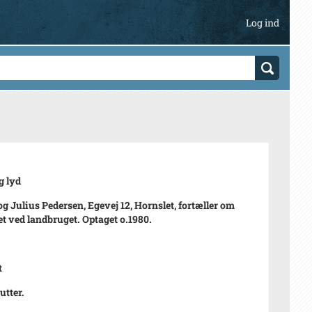
Log ind
g lyd
g Julius Pedersen, Egevej 12, Hornslet, fortæller om
et ved landbruget. Optaget o.1980.
t
utter.