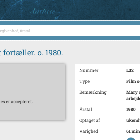
fortæller. o. 1980.
Nummer
L32
Type
Film o
Bemærkning
Mary o
arbejd
es er accepteret.
Årstal
1980
Optaget af
ukend
Varighed
61 min