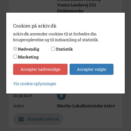
Vestre Landevej 233
Stokkemarke
Cookies på arkiv.dk
Bemærkning
skiftede navn til Kjøbenhavns
Handelsbank,
arkiv.dk anvender cookies til at forbedre din
Handelsbanken i Stokkemarke
brugeroplevelse og til indsamling af statistik.
1. marts 1967
Nødvendig
Statistik
Årstal
1960
Marketing
Dateringsnote
1960
Accepter nødvendige
Accepter valgte
Fotograf
Kaj Andreasen, Stokkemarke
Vis cookie oplysninger
Størrelse
127 x 176 mm
Se på kort
Arkiv
Maribo Lokalhistoriske Arkiv
Kontakt arkivet