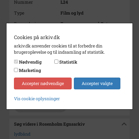
Nummer
L24
Type
Film og lyd
Bemærkning
Fra operasanger på Det
Kongelige Teater til
Kornmodsfest i Hornslet.
Cookies på arkiv.dk
Ragnhild Bro Kjærholm
arkiv.dk anvender cookies til at forbedre din
fortæller 1971.
brugeroplevelse og til indsamling af statistik.
Årstal
1971
Nødvendig
Statistik
Optaget af
Marketing
Ukendt
Varighed
36 minutter
Accepter nødvendige
Accepter valgte
Arkiv
Rosenholm Egnsarkiv
Vis cookie oplysninger
Kontakt arkivet
Søg videre i Rosenholm Egnsarkiv
lydbånd