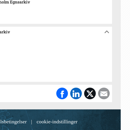
holm Egnsarkiv
arkiv
lsbetingelser
|
cookie-indstillinger