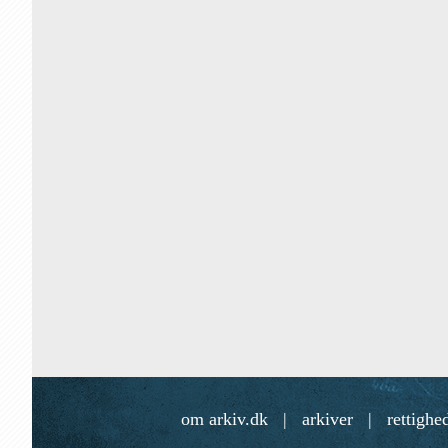
om arkiv.dk
|
arkiver
|
rettighe