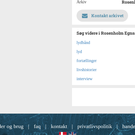
Rosen
Arkiv
Kontakt arkivet
Søg videre i Rosenholm Egns
lydbånd
lyd
fortællinger
livshistorier
interview
der og brug
|
faq
|
kontakt
|
privatlivspolitik
|
hande