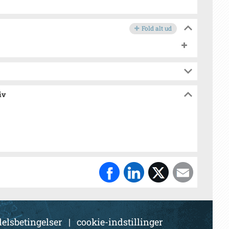
Fold alt ud
iv
elsbetingelser
|
cookie-indstillinger