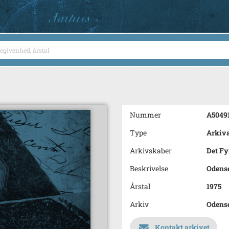
Nummer
A5049
Type
Arkiva
Arkivskaber
Det F
Beskrivelse
Odense
Årstal
1975
Arkiv
Odens
Kontakt arkivet