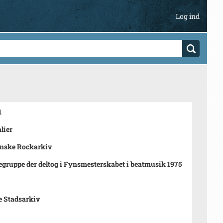
Log ind
1
lier
ynske Rockarkiv
gruppe der deltog i Fynsmesterskabet i beatmusik 1975
e Stadsarkiv