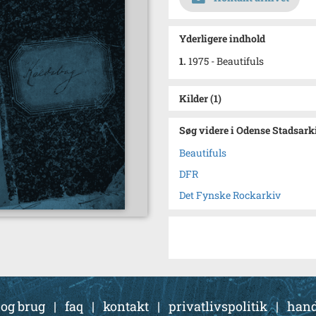
Yderligere indhold
1.
1975 - Beautifuls
Kilder (1)
Søg videre i Odense Stadsark
Beautifuls
DFR
Det Fynske Rockarkiv
 og brug
|
faq
|
kontakt
|
privatlivspolitik
|
hand