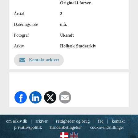
Original i farver.
Årstal
2
Dateringsnote
u.å.
Fotograf
Ukendt
Arkiv
Holbæk Stadsarkiv
Kontakt arkivet
om arkiv.dk
|
arkiver
|
rettigheder og brug
|
faq
|
kontakt
|
privatlivspolitik
|
handelsbetingelser
|
cookie-indstillinger