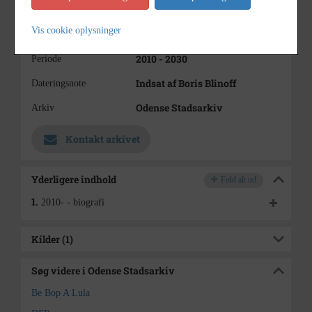
trommer
Klavess Larsen,
Vis cookie oplysninger
Karl Pedersen, guitar
2010 - 2030
Periode
Indsat af Boris Blinoff
Dateringsnote
Odense Stadsarkiv
Arkiv
Kontakt arkivet
Yderligere indhold
Fold alt ud
1.
2010- - biografi
Kilder (1)
Søg videre i Odense Stadsarkiv
Be Bop A Lula