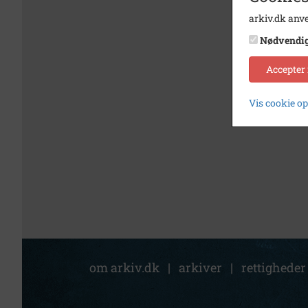
arkiv.dk anve
Nødvendi
Accepter
Vis cookie o
om arkiv.dk
|
arkiver
|
rettigheder