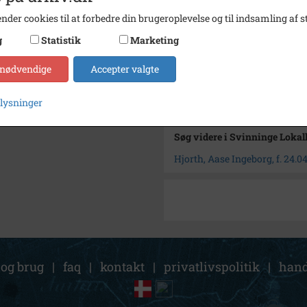
nder cookies til at forbedre din brugeroplevelse og til indsamling af st
Fotograf
Jacob 
g
Statistik
Marketing
Størrelse
9,0 x 
Arkiv
Svinni
 nødvendige
Accepter valgte
Kontakt arkivet
plysninger
Søg videre i Svinninge Lokal
Hjorth, Aase Ingeborg, f. 24.04
 og brug
|
faq
|
kontakt
|
privatlivspolitik
|
hand