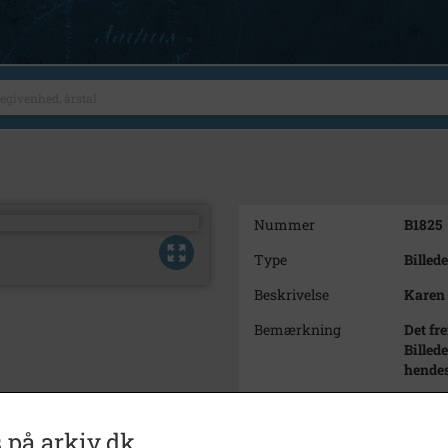
Nummer
B1825
Type
Billede
Beskrivelse
Karen 
Bemærkning
Det fr
Billed
hendes
Periode
1860 -
 på arkiv.dk
Dateringsnote
Ca. 18