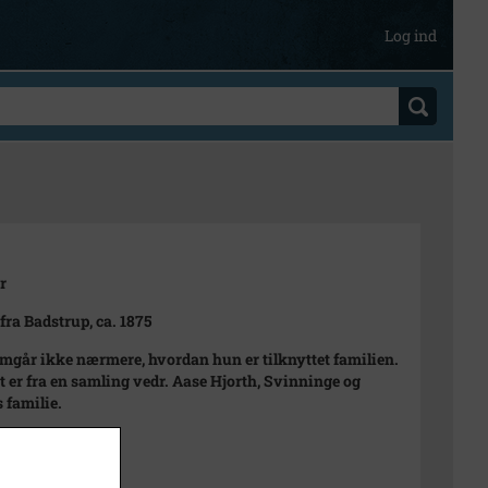
Log ind
r
fra Badstrup, ca. 1875
emgår ikke nærmere, hvordan hun er tilknyttet familien.
et er fra en samling vedr. Aase Hjorth, Svinninge og
 familie.
 1890
75