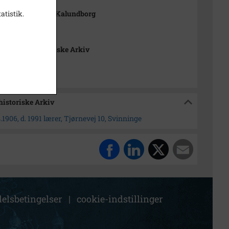
atistik.
Topp, Møllegade Kalundborg
6,0 cm
nge Lokalhistoriske Arkiv
historiske Arkiv
.1906, d. 1991 lærer, Tjørnevej 10, Svinninge
elsbetingelser
|
cookie-indstillinger