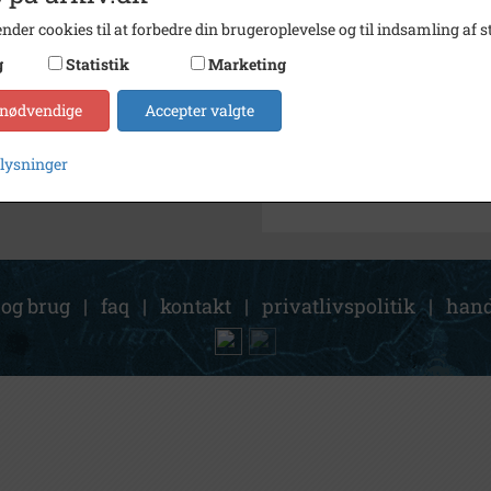
nder cookies til at forbedre din brugeroplevelse og til indsamling af st
Kontakt arkivet
g
Statistik
Marketing
Søg videre i Svinninge Lokal
 nødvendige
Accepter valgte
Marke By, Kundby Sogn, Sv
plysninger
 og brug
|
faq
|
kontakt
|
privatlivspolitik
|
hand