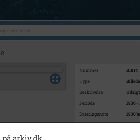
ne
Nummer
B1814
Type
Billede
Beskrivelse
Udsigt
Periode
1930 -
Dateringsnote
1930´e
Fotograf
Ukend
Arkiv
Svinni
 på arkiv.dk