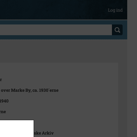
Log ind
r
 over Marke By, ca. 1930´erne
 1940
rne
t
nge Lokalhistoriske Arkiv