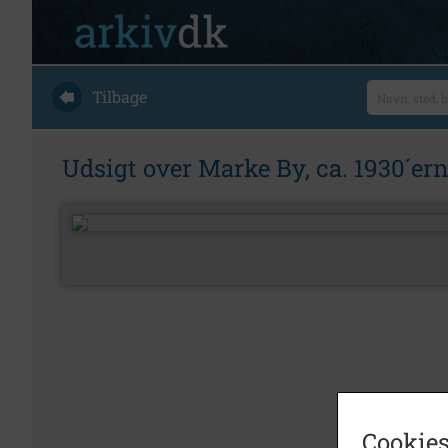
Tilbage
Udsigt over Marke By, ca. 1930´er
Cookies