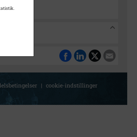
atistik.
historiske Arkiv
inninge Kommune
elsbetingelser
|
cookie-indstillinger