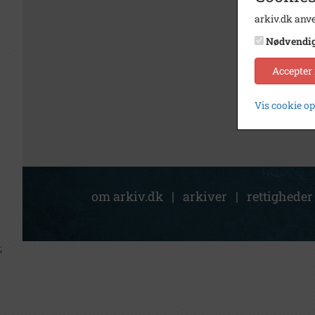
arkiv.dk anve
Nødvendi
Accepter
Vis cookie o
om arkiv.dk
|
arkiver
|
rettigheder
;