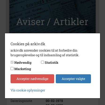
Cookies på arkiv.dk
Nummer
U3568
arkiv.dk anvender cookies til at forbedre din
Type
Aviser og artikler
brugeroplevelse og til indsamling af statistik.
Illustrationer
Nej
Nødvendig
Statistik
Marketing
Indholdsnote
Jeg synes det er fulstændig
horribelt, at
Accepter nødvendige
Accepter valgte
socialudvalgsformanden kan
komme med sådanne udtalelser
Vis cookie oplysninger
Årstal
1978
Dateringsnote
00-02-1978