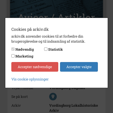
Cookies på arkiv.dk
arkiv.dk anvender cookies til at forbedre din
brugeroplevelse og til indsamling af statistik.
Nummer
U1223
Nødvendig
Statistik
Type
Aviser og artikler
Marketing
Illustrationer
Nej
Accepter nødvendige
Accepter valgte
Årstal
1997
Dateringsnote
28,07,1997
Vis cookie oplysninger
Trykt i medie
Vordingborg Dagblad
Se på kort
Arkiv
Vordingborg Lokalhistoriske
Arkiv