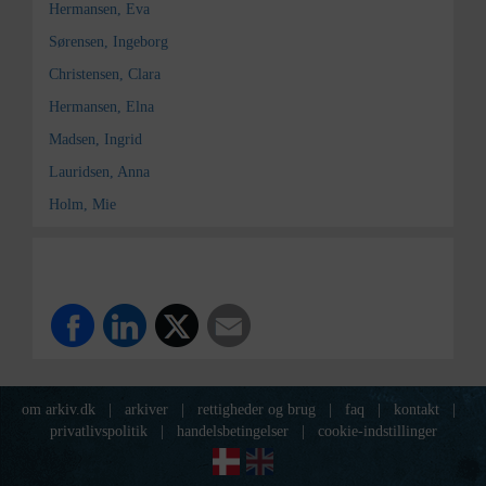
Hermansen, Eva
Sørensen, Ingeborg
Christensen, Clara
Hermansen, Elna
Madsen, Ingrid
Lauridsen, Anna
Holm, Mie
om arkiv.dk
|
arkiver
|
rettigheder og brug
|
faq
|
kontakt
|
privatlivspolitik
|
handelsbetingelser
|
cookie-indstillinger