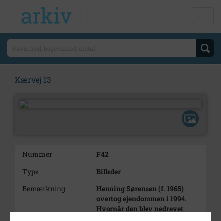
Kærvej 13
Nummer
F42
Type
Billeder
Bemærkning
Henning Sørensen (f. 1965)
overtog ejendommen i 1994.
Hvornår den blev nedrevet
vides ikke med sikkerhed -