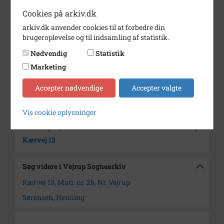
formentlig i starten af nullerne.
Cookies på arkiv.dk
Periode
1948 - 1995
arkiv.dk anvender cookies til at forbedre din
brugeroplevelse og til indsamling af statistik.
Fotograf
Ukendt
Nødvendig
Statistik
Arkiv
Vejrup Sognearkiv
Marketing
Kontakt arkivet
Accepter nødvendige
Accepter valgte
Yderligere indhold
Vis cookie oplysninger
Fold alt ud
1
Kærvej 13, ca. 1950
Kærvej 13
Søg videre i Vejrup Sognearkiv
Kærvej 13, Matr. nr. 2b, Nr. Vejrup
Sørensen, Henning