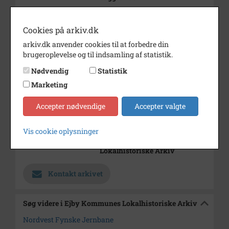
Årstal
1966
Cookies på arkiv.dk
Fotograf
?
arkiv.dk anvender cookies til at forbedre din
Størrelse
7 x 8
brugeroplevelse og til indsamling af statistik.
Materiale
s/h positiv
Nødvendig
Statistik
Marketing
Se på kort
Type
Sogn (1000-2050)
Accepter nødvendige
Accepter valgte
Enhed
Brenderup Sogn (1000-2050)
Vis cookie oplysninger
Arkiv
Ejby Kommunes
Lokalhistoriske Arkiv
Kontakt arkivet
Søg videre i Ejby Kommunes Lokalhistoriske Arkiv
Nordvest Fynske Jernbane