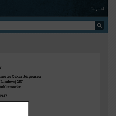
Log ind
r
mester Oskar Jørgensen
 Landevej 257
Stokkemarke
 1947
43
ndreasen