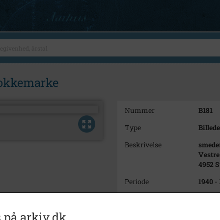
tokkemarke
Nummer
B181
Type
Billede
Beskrivelse
smede
Vestre
4952 
Periode
1940 -
Dateringsnote
ca. 19
 på arkiv.dk
Fotograf
Kaj A