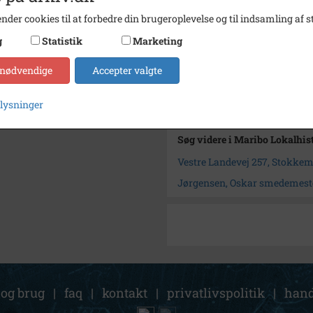
nder cookies til at forbedre din brugeroplevelse og til indsamling af st
Størrelse
152 x
g
Statistik
Marketing
Se på kort
Arkiv
Maribo
 nødvendige
Accepter valgte
Kontakt arkivet
plysninger
Søg videre i Maribo Lokalhis
Vestre Landevej 257, Stokke
Jørgensen, Oskar smedemest
 og brug
|
faq
|
kontakt
|
privatlivspolitik
|
hand