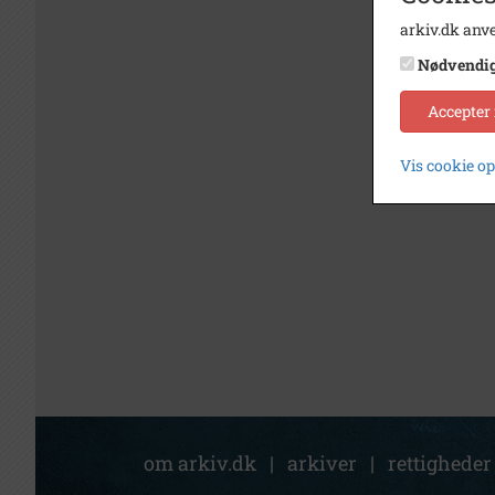
arkiv.dk anve
Nødvendi
Accepter
Vis cookie o
om arkiv.dk
|
arkiver
|
rettigheder