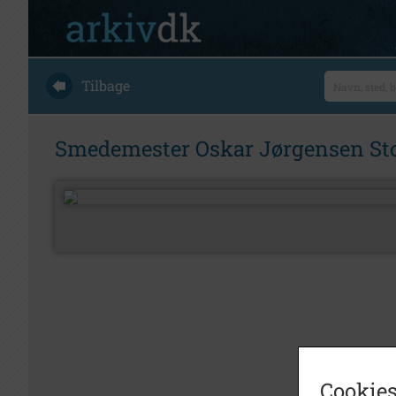
Tilbage
Smedemester Oskar Jørgensen S
Cookies