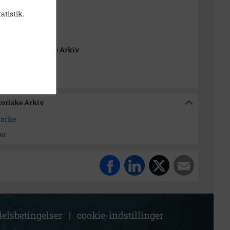
atistik.
 234 mm
 Lokalhistoriske Arkiv
toriske Arkiv
marke
er
elsbetingelser
|
cookie-indstillinger