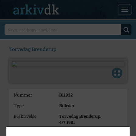
Torvedag Brenderup
Nummer
B11922
Type
Billeder
Beskrivelse
Torvedag Brenderup.
4/7 1981
Brenderup bageri og konditor