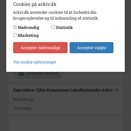
Årstal
1981
Cookies på arkiv.dk
arkiv.dk anvender cookies til at forbedre din
Fotograf
?
brugeroplevelse og til indsamling af statistik.
Størrelse
9x13
Nødvendig
Statistik
Materiale
s/h positiv
Marketing
Se på kort
Accepter nødvendige
Accepter valgte
Arkiv
Ejby Kommunes
Lokalhistoriske Arkiv
Vis cookie oplysninger
Kontakt arkivet
Søg videre i Ejby Kommunes Lokalhistoriske Arkiv
Brenderup
Torvedag