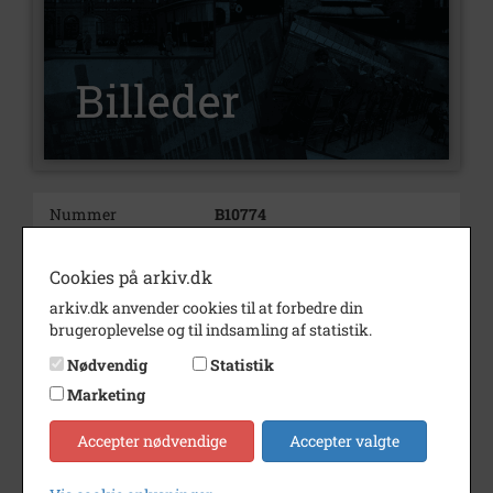
Nummer
B10774
Type
Billeder
Cookies på arkiv.dk
Beskrivelse
Lærer Antonie Damgårds legat
arkiv.dk anvender cookies til at forbedre din
for bedste kammerat 2002/2003
brugeroplevelse og til indsamling af statistik.
blev givet til
Lennard Jakobsen
Nødvendig
Statistik
Hybenvænget 10 9.a
Marketing
Rikke Karkov Jacobsen
Majsvej 19 9.a
Accepter nødvendige
Accepter valgte
Skoleinspektør Niels Ditlevsen
til højre