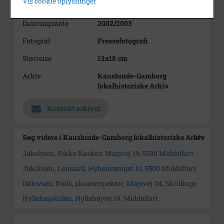
Vis cookie oplysninger
Årstal
2003
Dateringsnote
2002/2003
Fotograf
Pressefotografi
Størrelse
13x18 cm
Arkiv
Kauslunde-Gamborg
lokalhistoriske Arkiv
Kontakt arkivet
Søg videre i Kauslunde-Gamborg lokalhistoriske Arkiv
Jakobsen, Rikke Karkov, Majsvej 19, 5500 Middelfart
Jakobsen, Lennard, Hybenvænget 10, 5500 Middelfart
Ditlevsen, Niels, skoleinspektør, Majsvej 24, Skrillinge
Hyllehøjskolen, Hyllehøjvej 19, Middelfart