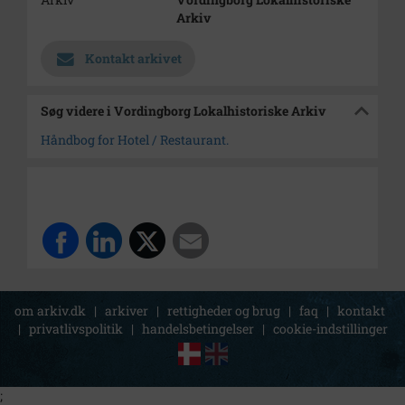
Arkiv
Kontakt arkivet
Søg videre i Vordingborg Lokalhistoriske Arkiv
Håndbog for Hotel / Restaurant.
om arkiv.dk
|
arkiver
|
rettigheder og brug
|
faq
|
kontakt
|
privatlivspolitik
|
handelsbetingelser
|
cookie-indstillinger
;