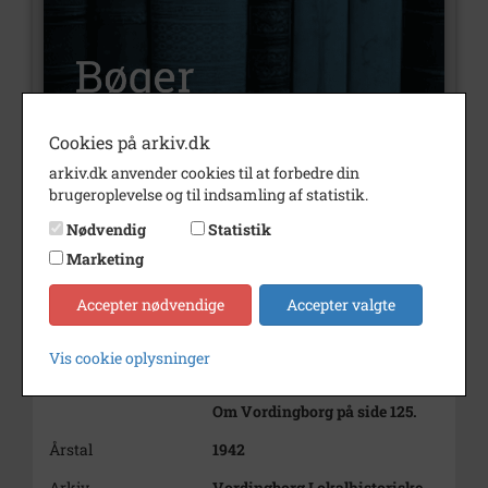
Cookies på arkiv.dk
arkiv.dk anvender cookies til at forbedre din
Nummer
D116
brugeroplevelse og til indsamling af statistik.
Type
Bøger
Nødvendig
Statistik
Marketing
Illustrationer
Nej
Indholdsnote
Centralforeningens Årbog 1942.
Accepter nødvendige
Accepter valgte
Håndbog for Hotel og
Restaurant Erhverv.
Vis cookie oplysninger
Om Vordingborg på side 125.
Årstal
1942
Arkiv
Vordingborg Lokalhistoriske