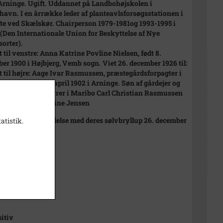
 Arninge. Ugift. Uddannet på Landbohøjskolen i
avn. I en årrække leder af planteavlsforsøgsstationen i
te ved Skælskør. Chairperson 1979-1981og 1993-1995 i
Den Internationale Union for Beskyttelse af Nye
sorter).
t til venstre: Anna Katrine Povline Nielsen, født 8.
er 1900 i Højbjerg, Vemb sogn. Viet 26. december 1926 til:
t til højre: Aage Ivar Rasmussen, præstegårdsforpagter i
e sogn. Født 20. april 1902 i Arninge. Søn af gårdejer og
 sparekassebestyrer i Maribo Carl Christian Rasmussen
a Johanne Kirstine Jensen
is taget i forbindelse med deres sølvbryllup 26. december
atistik.
1951
ng ukendt.
t
sitiv