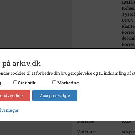
1931 i
Københ
Tystof
UPOV (
Plante
Forres
decemb
Forres
Arning
senere
 på arkiv.dk
og Ann
Bemærkning
Muligv
nder cookies til at forbedre din brugeroplevelse og til indsamling af st
1951
g
Statistik
Marketing
Periode
1949 - 
 nødvendige
Accepter valgte
Dateringsnote
Dateri
plysninger
Fotograf
Ukend
Størrelse
9x10
Materiale
s/h po