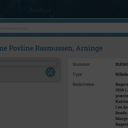
ine Povline Rasmussen, Arninge
Nummer
B1836
Type
Billede
Beskrivelse
Bagers
1928 i 
præste
Katrin
I en å
Boede 
Margre
Bagers