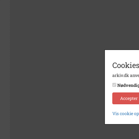
Cookies
arkiv.dk anve
Nødvendi
Accepter
Vis cookie o