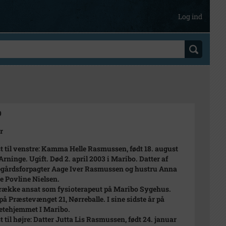
Log ind
9
r
t til venstre: Kamma Helle Rasmussen, født 18. august
Arninge. Ugift. Død 2. april 2003 i Maribo. Datter af
gårdsforpagter Aage Iver Rasmussen og hustru Anna
e Povline Nielsen.
rrække ansat som fysioterapeut på Maribo Sygehus.
på Præstevænget 21, Nørreballe. I sine sidste år på
tehjemmet I Maribo.
t til højre: Datter Jutta Lis Rasmussen, født 24. januar