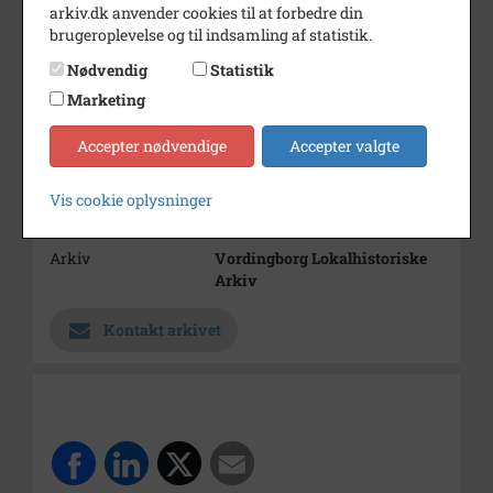
arkiv.dk anvender cookies til at forbedre din
Periode
1890 - 1910
brugeroplevelse og til indsamling af statistik.
Fotograf
Ukendt
Nødvendig
Statistik
Marketing
Størrelse
120 x 90
Se på kort
Accepter nødvendige
Accepter valgte
Type
Sogn (1000-2050)
Vis cookie oplysninger
Enhed
Vordingborg Sogn (1000-2050)
Arkiv
Vordingborg Lokalhistoriske
Arkiv
Kontakt arkivet