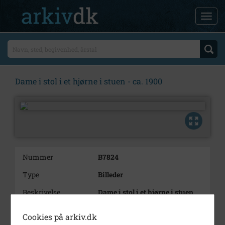
Dame i stol i et hjørne i stuen - ca. 1900
Nummer
B7824
Type
Billeder
Beskrivelse
Dame i stol i et hjørne i stuen.
Bemærkning
Gartner Jørgen Ravn's Private
Cookies på arkiv.dk
fotos