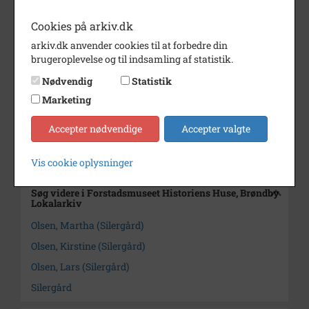
datteren
Cookies på arkiv.dk
Martha i haven foran stuehus.
arkiv.dk anvender cookies til at forbedre din
Bemærkning
Kopi haves: B 1117.
brugeroplevelse og til indsamling af statistik.
Periode
1890 - 1950
Nødvendig
Statistik
Dateringsnote
uden år (1890-1947)
Marketing
Fotograf
Ukendt
Accepter nødvendige
Accepter valgte
Arkiv
Forstadsmuseet Historiens
Huse, Brøndby Lokalarkiv
Vis cookie oplysninger
Søg videre i Forstadsmuseet Historiens Huse, Brøndby
Lokalarkiv
Olsen, Martha (Silergård)
Olsen, Kirstine (Silergård)
Olsen, Lars (Silergård)
Silergård