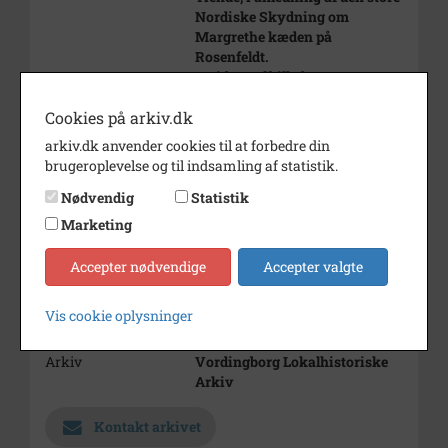
Nordiske Skydning om
Margrethe kæden på
Rosenfeldt.
I midten af billedet ses
Fugleskydningsselskabets fane.
Cookies på arkiv.dk
Årstal
1910
arkiv.dk anvender cookies til at forbedre din
brugeroplevelse og til indsamling af statistik.
Fotograf
Carl Petersen affoto 1928
Nødvendig
Statistik
Størrelse
23 x 17 cm
Marketing
Se på kort
Accepter nødvendige
Accepter valgte
Type
Kommune (1970-2050)
Enhed
Vordingborg Kommune (2007-
Vis cookie oplysninger
2050)
Arkiv
Vordingborg Lokalhistoriske
Arkiv
Kontakt arkivet