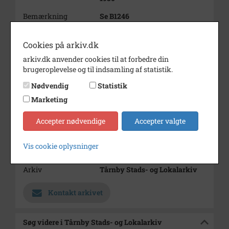
Bemærkning
Se B1246
Periode
1930 - 1935
Cookies på arkiv.dk
Dateringsnote
ca 1933
arkiv.dk anvender cookies til at forbedre din
brugeroplevelse og til indsamling af statistik.
Fotograf
Ukendt
Nødvendig
Statistik
Størrelse
12 x 18
Marketing
Se på kort
Accepter nødvendige
Accepter valgte
Type
Sogn (1000-2050)
Enhed
Kastrup Sogn (Tårnby
Vis cookie oplysninger
Kommune) (1918-2050)
Arkiv
Tårnby Stads- og Lokalarkiv
Kontakt arkivet
Søg videre i Tårnby Stads- og Lokalarkiv