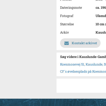
Dateringsnote
ca. 19
Fotograf
Ukend
Størrelse
10 cm 
Arkiv
Kauslu
Kontakt arkivet
Søg videre i Kauslunde-Gamb
Koesmosevej 51, Kauslunde, 5
CF´s øvelsesplads på Koesmos