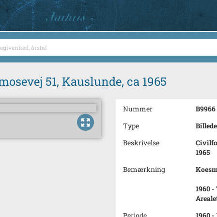
smosevej 51, Kauslunde, ca 1965
Nummer
B9966
Type
Billede
Beskrivelse
Civilf
1965
Bemærkning
Koesmo
1960 -
Areale
Periode
1960 -