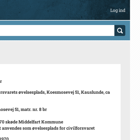
Log ind
r
orsvarets øvelsesplads, Koesmosevej 51, Kauslunde, ca
sevej 51, matr. nr. 8 br
 70 skøde Middelfart Kommune
t anvendes som øvelsesplads for civilforsvaret
 1970