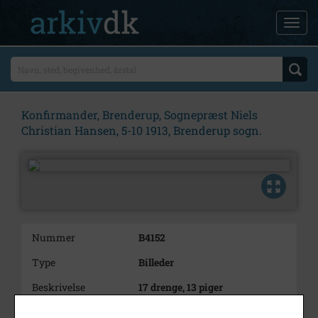
Konfirmander, Brenderup, Sognepræst Niels
Christian Hansen, 5-10 1913, Brenderup sogn.
Nummer
B4152
Type
Billeder
Beskrivelse
17 drenge, 13 piger
Årstal
1913