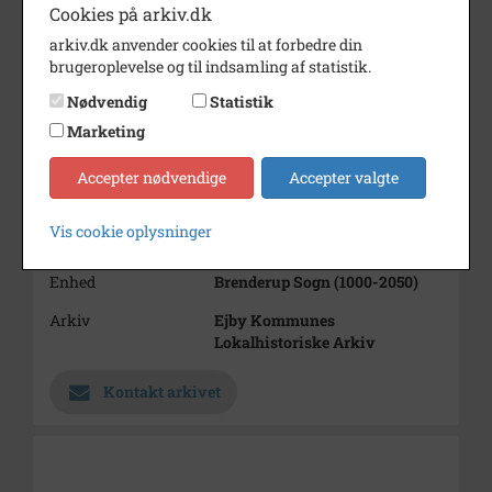
Cookies på arkiv.dk
Dateringsnote
17 drenge og 12 piger
arkiv.dk anvender cookies til at forbedre din
konfirmeret 5-10 1913
brugeroplevelse og til indsamling af statistik.
Fotograf
?
Nødvendig
Statistik
Størrelse
14x19
Marketing
Materiale
s/h positiv
Accepter nødvendige
Accepter valgte
Se på kort
Vis cookie oplysninger
Type
Sogn (1000-2050)
Enhed
Brenderup Sogn (1000-2050)
Arkiv
Ejby Kommunes
Lokalhistoriske Arkiv
Kontakt arkivet