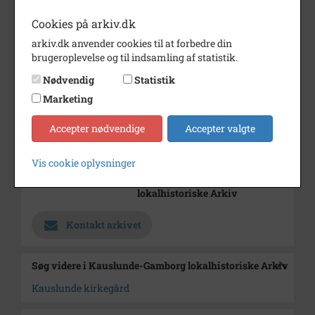
Dateringsnote
1993
Cookies på arkiv.dk
Fotograf
Karen Margrethe
arkiv.dk anvender cookies til at forbedre din
Christophersen
brugeroplevelse og til indsamling af statistik.
Nødvendig
Statistik
Størrelse
10 x 15 cm
Marketing
Se på kort
Accepter nødvendige
Accepter valgte
Type
Sogn (1000-2050)
Enhed
Kauslunde Sogn (1000-2050)
Vis cookie oplysninger
Arkiv
Kauslunde-Gamborg
lokalhistoriske Arkiv
Kontakt arkivet
Søg videre i Kauslunde-Gamborg lokalhistoriske Arkiv
Kauslunde kirkegård