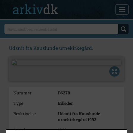
Udsnit fra Kauslunde urnekirkegård.
Nummer
B6278
Type
Billeder
Beskrivelse
Udsnit fra Kauslunde
urnekirkegård 1993.
Årstal
1993