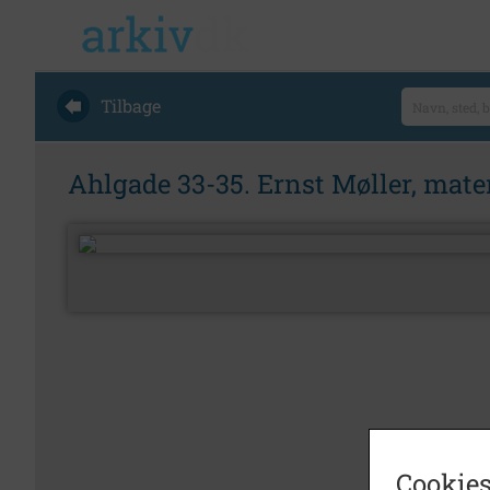
Tilbage
Ahlgade 33-35. Ernst Møller, mate
Cookies