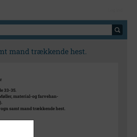
Log ind
samt mand trækkende hest.
r
e 33-35.
Møller, material-og farvehan-
).
vogn samt mand trækkende hest.