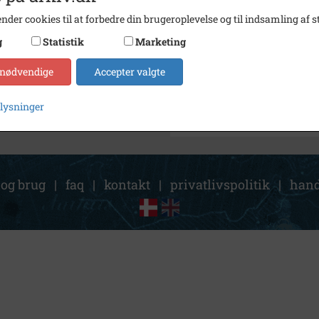
Fotograf
Ukend
nder cookies til at forbedre din brugeroplevelse og til indsamling af st
Arkiv
Holbæ
g
Statistik
Marketing
Kontakt arkivet
 nødvendige
Accepter valgte
plysninger
 og brug
|
faq
|
kontakt
|
privatlivspolitik
|
hand