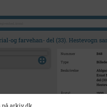
rial-og farvehan- del (33). Hestevogn 
Nummer
B48
Type
Billede
Beskrivelse
Ahlgad
Ernst 
del (33
Heste
Årstal
1900
Dateringsnote
1900
 på arkiv.dk