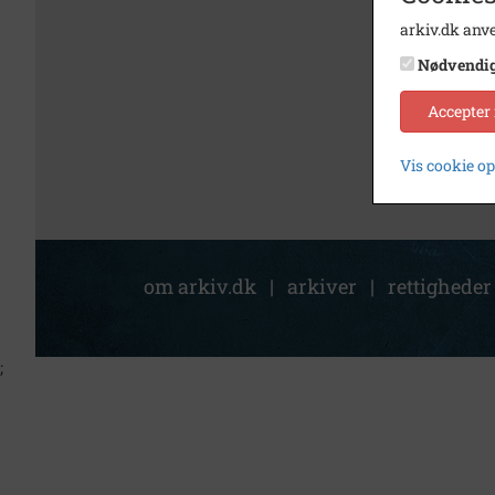
arkiv.dk anve
Nødvendi
Accepter
Vis cookie o
om arkiv.dk
|
arkiver
|
rettigheder
;