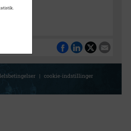
t
atistik.
k Stadsarkiv
elsbetingelser
|
cookie-indstillinger