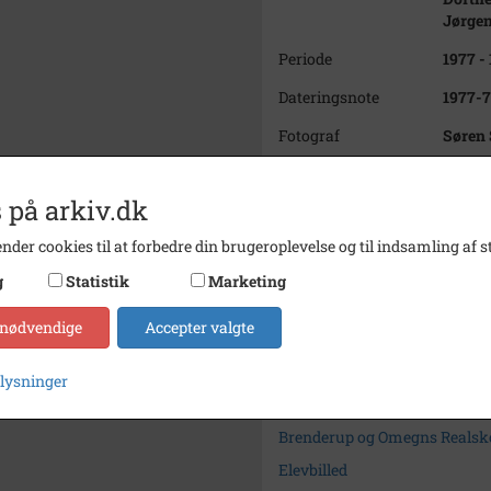
Jørgen
Periode
1977 -
Dateringsnote
1977-
Fotograf
Søren
Størrelse
12x17
 på arkiv.dk
Materiale
farve 
nder cookies til at forbedre din brugeroplevelse og til indsamling af st
Se på kort
g
Statistik
Marketing
Arkiv
Ejby 
 nødvendige
Accepter valgte
Kontakt arkivet
plysninger
Søg videre i Ejby Kommunes 
Brenderup og Omegns Realsk
Elevbilled