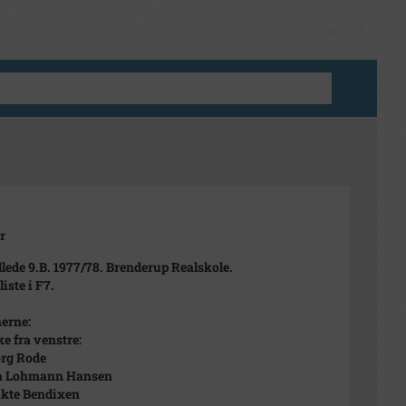
Log ind
r
llede 9.B. 1977/78. Brenderup Realskole.
iste i F7.
erne:
ke fra venstre:
rg Rode
th Lohmann Hansen
kte Bendixen