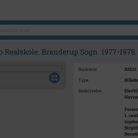
up Realskole. Brenderup Sogn. 1977-1978.
Nummer
B3621
Type
Billede
Beskrivelse
Elevbi
Navnel
Person
1. ræk
Ingebo
Birgi
Benedi