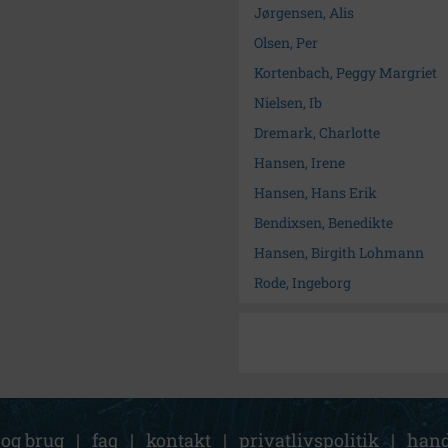
Jørgensen, Alis
Olsen, Per
Kortenbach, Peggy Margriet
Nielsen, Ib
Dremark, Charlotte
Hansen, Irene
Hansen, Hans Erik
Bendixsen, Benedikte
Hansen, Birgith Lohmann
Rode, Ingeborg
 og brug
|
faq
|
kontakt
|
privatlivspolitik
|
hand