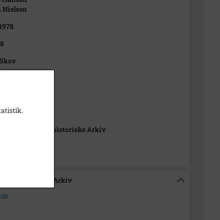
 Nielsen
 1978
78
 Skov
positiv
atistik.
Kommunes Lokalhistoriske Arkiv
Lokalhistoriske Arkiv
ole