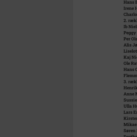
Hans 
Irene 
Charlo
2. ræk
Ib Nie
Peggy
Per Ol
Alis J
Liselo
Kaj Ni
Ole Ra
Hans G
Flemmi
3. ræk
Henri
Anne 
Sussie
Ulla 
Lars E
Kirste
Mikae
Søren
Dorth