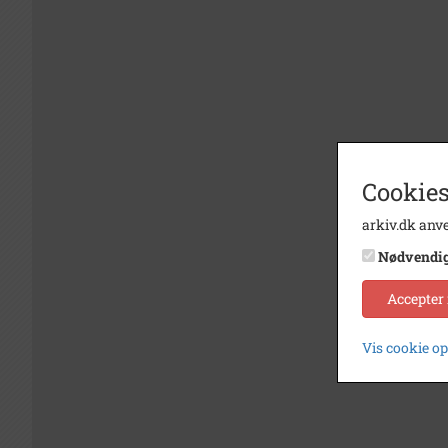
Cookies
arkiv.dk anve
Nødvendi
Accepter
Vis cookie o