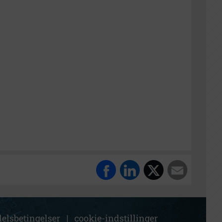
elsbetingelser
|
cookie-indstillinger