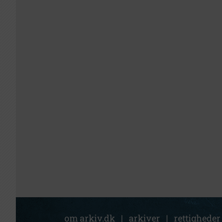
om arkiv.dk
|
arkiver
|
rettigheder