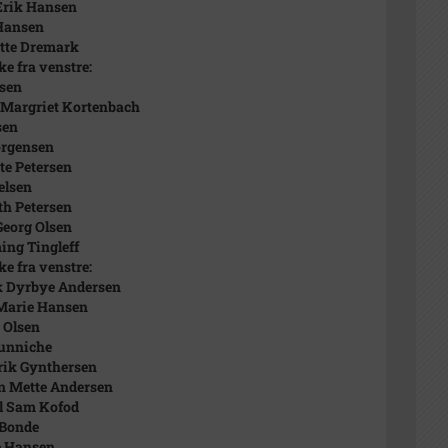
Erik Hansen
Hansen
tte Dremark
ke fra venstre:
lsen
 Margriet Kortenbach
sen
ørgensen
tte Petersen
elsen
th Petersen
eorg Olsen
ng Tingleff
ke fra venstre:
k Dyrbye Andersen
Marie Hansen
 Olsen
Hunniche
rik Gynthersen
n Mette Andersen
l Sam Kofod
 Bonde
e Hansen