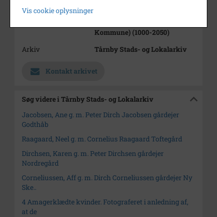
Type
Sogn (1000-2050)
Vis cookie oplysninger
Enhed
Tårnby Sogn (Tårnby
Kommune) (1000-2050)
Arkiv
Tårnby Stads- og Lokalarkiv
Kontakt arkivet
Søg videre i Tårnby Stads- og Lokalarkiv
Jacobsen, Ane g. m. Peter Dirch Jacobsen gårdejer
Godthåb
Raagaard, Neel g. m. Cornelius Raagaard Toftegård
Dirchsen, Karen g. m. Peter Dirchsen gårdejer
Nordregård
Corneliussen, Aff g. m. Dirch Corneliussen gårdejer Ny
Ske..
4 Amagerklædte kvinder. Fotograferet i anledning af,
at de