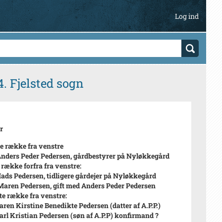
Log ind
. Fjelsted sogn
r
e række fra venstre
 Anders Peder Pedersen, gårdbestyrer på Nyløkkegård
række forfra fra venstre:
Mads Pedersen, tidligere gårdejer på Nyløkkegård
 Maren Pedersen, gift med Anders Peder Pedersen
te række fra venstre:
Karen Kirstine Benedikte Pedersen (datter af A.P.P.)
Karl Kristian Pedersen (søn af A.P.P) konfirmand ?