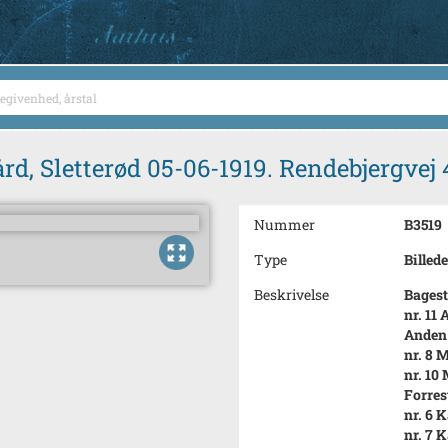
 Sletterød 05-06-1919. Rendebjergvej 4
Nummer
B3519
Type
Billede
Beskrivelse
Bagest
nr. 11
Anden 
nr. 8 
nr. 10
Forres
nr. 6 
nr. 7 