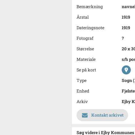
Bemærkning
navnel
Årstal
1919
Dateringsnote
1919
Fotograf
?
Størrelse
20 x 3
Materiale
s/h po
Se på kort
Type
Sogn (
Enhed
Fjelst
Arkiv
Ejby 
Kontakt arkivet
Søg videre i Ejby Kommunes 