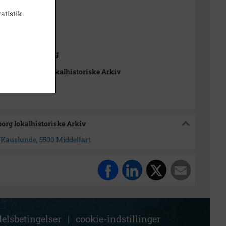
 1959
atistik.
t
 cm
ts affotografering
nde-Gamborg lokalhistoriske Arkiv
org lokalhistoriske Arkiv
, Kauslunde, 5500 Middelfart
elsbetingelser
|
cookie-indstillinger