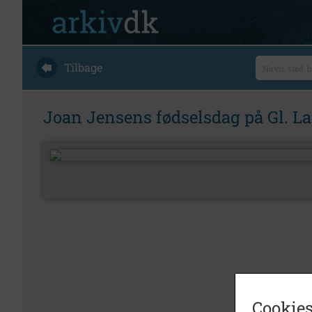
Tilbage
Joan Jensens fødselsdag på Gl. La
Cookies