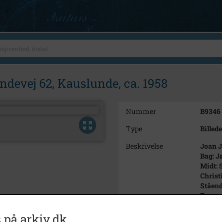
ndevej 62, Kauslunde, ca. 1958
Nummer
B9346
Type
Billede
Beskrivelse
Joan J
Bag: J
Midt: 
Christ
Ståend
Foran:
sig, Gr
 på arkiv.dk