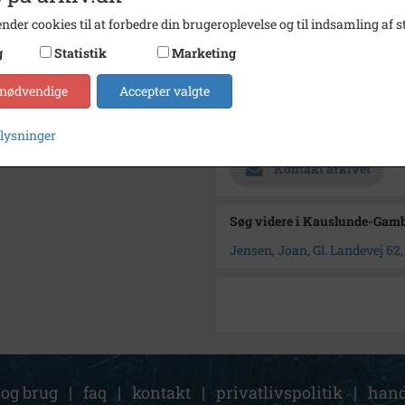
Periode
1957 -
nder cookies til at forbedre din brugeroplevelse og til indsamling af st
Fotograf
Ukend
g
Statistik
Marketing
Størrelse
9x12,4
 nødvendige
Accepter valgte
Materiale
arkive
Arkiv
Kauslu
plysninger
Kontakt arkivet
Søg videre i Kauslunde-Gamb
Jensen, Joan, Gl. Landevej 62
 og brug
|
faq
|
kontakt
|
privatlivspolitik
|
hand