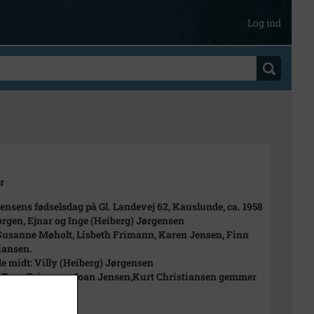
Log ind
r
ensens fødselsdag på Gl. Landevej 62, Kauslunde, ca. 1958
ørgen, Ejnar og Inge (Heiberg) Jørgensen
Susanne Møholt, Lisbeth Frimann, Karen Jensen, Finn
iansen.
e midt: Villy (Heiberg) Jørgensen
 Tove Frimann, Joan Jensen,Kurt Christiansen gemmer
ethe Arnkild, ?.