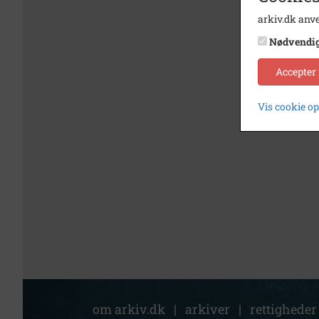
arkiv.dk anve
Nødvendi
Accepter
Vis cookie o
om arkiv.dk
|
arkiver
|
rettigheder