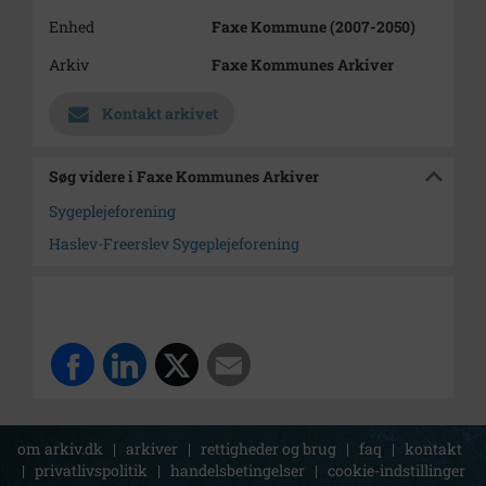
Enhed
Faxe Kommune (2007-2050)
Arkiv
Faxe Kommunes Arkiver
Kontakt arkivet
Søg videre i Faxe Kommunes Arkiver
Sygeplejeforening
Haslev-Freerslev Sygeplejeforening
om arkiv.dk
|
arkiver
|
rettigheder og brug
|
faq
|
kontakt
|
privatlivspolitik
|
handelsbetingelser
|
cookie-indstillinger