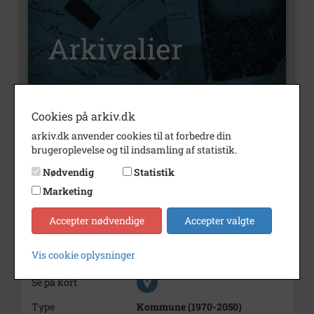
Cookies på arkiv.dk
Nummer
A130
arkiv.dk anvender cookies til at forbedre din
Type
Arkivalier
brugeroplevelse og til indsamling af statistik.
Beskrivelse
Haslev-Freerslev
Nødvendig
Statistik
Sygeplejeforening
Marketing
Født/stiftet
1883
Accepter nødvendige
Accepter valgte
Død/nedlagt
1962
Vis cookie oplysninger
Periode
1883 - 1962
Se på kort
Type
Kommune (1970-2050)