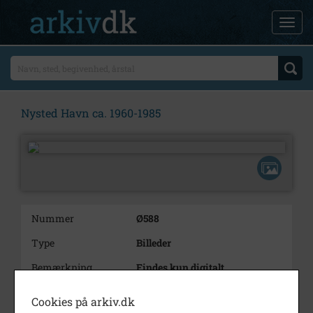
Nysted Havn ca. 1960-1985
Nummer
Ø588
Type
Billeder
Bemærkning
Findes kun digitalt
Periode
1960 - 1985
Cookies på arkiv.dk