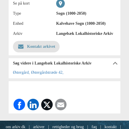
Se på kort
Type
Sogn (1000-2050)
Enhed
Kalvehave Sogn (1000-2050)
Arkiv
Langebæk Lokalhistoriske Arkiv
Kontakt arkivet
Søg videre i Langebæk Lokalhistoriske Arkiv
Østergård, Østergårdstræde 42,
om arkiv.dk
|
arkiver
|
rettigheder og brug
|
faq
|
kontakt
|