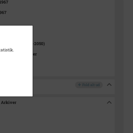
 1967
967
1000-2050)
rslev Sogn (1000-2050)
atistik.
Kommunes Arkiver
Fold alt ud
 Arkiver