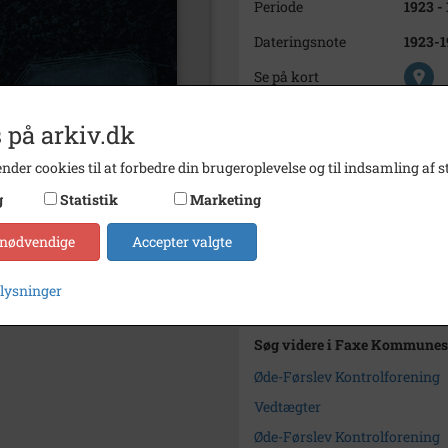
Periode
1923 -
Dateringsnote
1923-1
Se på kort
Type
Sogn (
 på arkiv.dk
Enhed
Øde Fø
nder cookies til at forbedre din brugeroplevelse og til indsamling af st
Arkiv
Faxe 
g
Statistik
Marketing
Kontakt arkivet
 nødvendige
Accepter valgte
Yderligere indhold
plysninger
Søg videre i Faxe Kommunes
Øde-Førslev Kontrolforening
Vedtægter
Øde-Førslev Kontrolforening