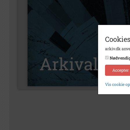
Cookies
arkiv.dk anve
Nødvendi
Accepter
Vis cookie o