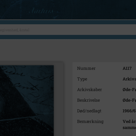
Nummer
A117
Type
Arkiva
Arkivskaber
Øde-Fø
Beskrivelse
Øde-Fø
Død/nedlagt
1966/6
Bemærkning
Ved år
sammen