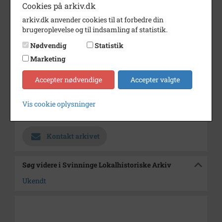
skulle være Bjerregården i
Cookies på arkiv.dk
Svinninge, men det passer ikke
arkiv.dk anvender cookies til at forbedre din
med porten til laden eller med
brugeroplevelse og til indsamling af statistik.
havens og vejens placering.
Nødvendig
Statistik
Periode
1900 - 1960
Marketing
Dateringsnote
år ukendt
Accepter nødvendige
Accepter valgte
Fotograf
Ukendt
Vis cookie oplysninger
Arkiv
Svinninge Lokalhistoriske
Arkiv
Kontakt arkivet
Søg videre i Svinninge Lokalhistoriske Arkiv
Ukendt