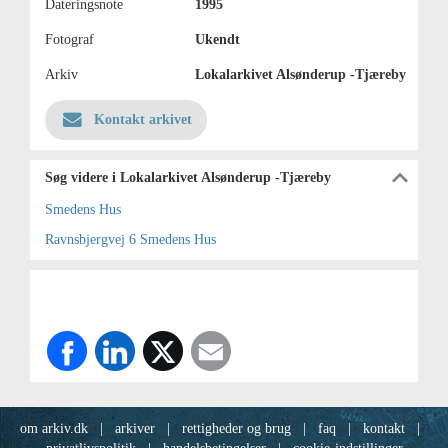
Dateringsnote
1995
Fotograf
Ukendt
Arkiv
Lokalarkivet Alsønderup -Tjæreby
Kontakt arkivet
Søg videre i Lokalarkivet Alsønderup -Tjæreby
Smedens Hus
Ravnsbjergvej 6 Smedens Hus
om arkiv.dk
|
arkiver
|
rettigheder og brug
|
faq
|
kontakt
|