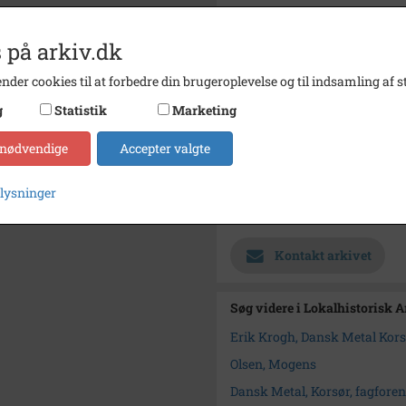
Fotograf
Ukend
 på arkiv.dk
Størrelse
10 x 1
nder cookies til at forbedre din brugeroplevelse og til indsamling af st
Se på kort
g
Statistik
Marketing
Type
Sogn (
 nødvendige
Accepter valgte
Enhed
Sankt 
Arkiv
Lokalh
plysninger
Tags
Billede
Kontakt arkivet
Søg videre i Lokalhistorisk 
Erik Krogh, Dansk Metal Kor
Olsen, Mogens
Dansk Metal, Korsør, fagfore