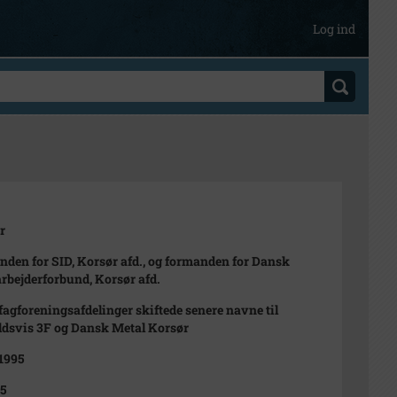
Log ind
r
den for SID, Korsør afd., og formanden for Dansk
rbejderforbund, Korsør afd.
fagforeningsafdelinger skiftede senere navne til
dsvis 3F og Dansk Metal Korsør
 1995
5