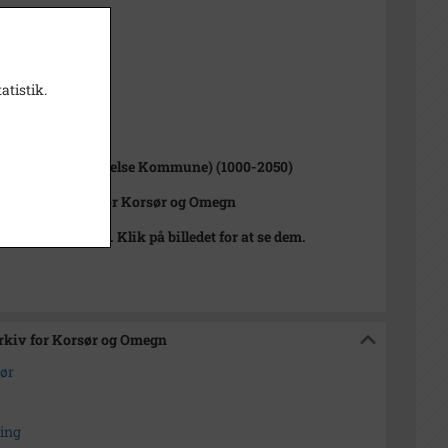
t
5 cm
atistik.
1000-2050)
Pauls Sogn (Slagelse Kommune) (1000-2050)
istorisk Arkiv for Korsør og Omegn
t indeholder tags. Klik på billedet for at se dem.
Arkiv for Korsør og Omegn
sør
ning