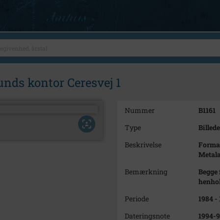
nds kontor Ceresvej 1
Nummer
B1161
Type
Billede
Beskrivelse
Forman
Metala
Bemærkning
Begge 
henhol
Periode
1984 -
Dateringsnote
1994-9