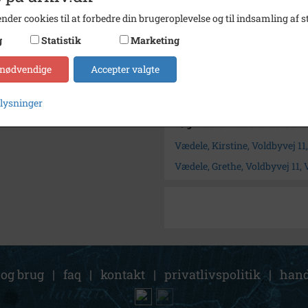
Størrelse
11½x7
nder cookies til at forbedre din brugeroplevelse og til indsamling af st
Se på kort
g
Statistik
Marketing
Arkiv
Kauslu
 nødvendige
Accepter valgte
Kontakt arkivet
plysninger
Søg videre i Kauslunde-Gamb
Vædele, Kirstine, Voldbyvej 11
Vædele, Grethe, Voldbyvej 11, 
 og brug
|
faq
|
kontakt
|
privatlivspolitik
|
hand