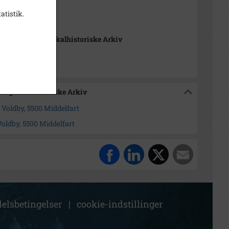
 cm
atistik.
nde-Gamborg lokalhistoriske Arkiv
org lokalhistoriske Arkiv
, Voldby, 5500 Middelfart
Voldby, 5500 Middelfart
elsbetingelser
|
cookie-indstillinger