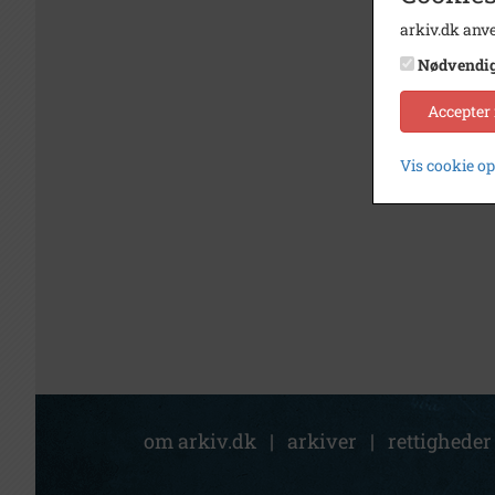
arkiv.dk anve
Nødvendi
Accepter
Vis cookie o
om arkiv.dk
|
arkiver
|
rettigheder