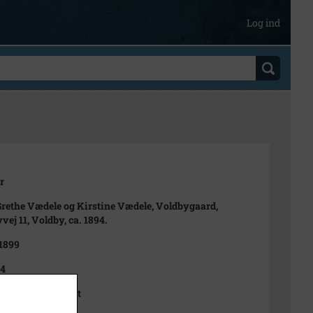
Log ind
r
 Grethe Vædele og Kirstine Vædele, Voldbygaard,
vej 11, Voldby, ca. 1894.
 1899
94
iisberg, Middelfart