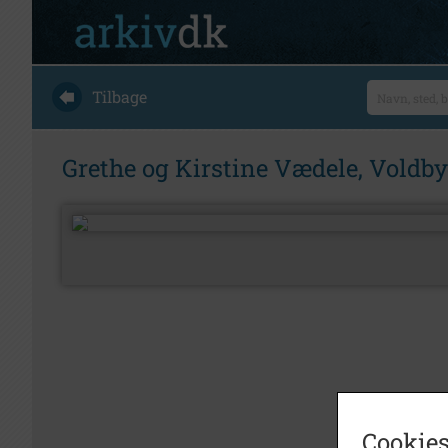
Tilbage
Grethe og Kirstine Vædele, Voldbyg
Cookies