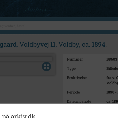
aard, Voldbyvej 11, Voldby, ca. 1894.
Nummer
B8603
Type
Billede
Beskrivelse
fra v.
Voldby
Periode
1890 -
Dateringsnote
ca. 18
Fotograf
Carl L
 på arkiv.dk