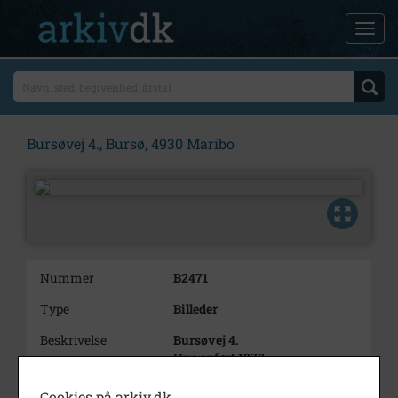
Bursøvej 4., Bursø, 4930 Maribo
Nummer
B2471
Type
Billeder
Beskrivelse
Bursøvej 4.
Hus opført 1878
Årstal
2010
Cookies på arkiv.dk