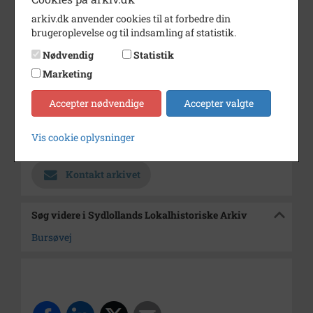
Dateringsnote
2010
arkiv.dk anvender cookies til at forbedre din
brugeroplevelse og til indsamling af statistik.
Fotograf
Lokal ejendomsmægler på
Nødvendig
Statistik
Lolland
Marketing
Størrelse
10,5 x 15,5 cm
Accepter nødvendige
Accepter valgte
Se på kort
Arkiv
Sydlollands Lokalhistoriske
Vis cookie oplysninger
Arkiv
Kontakt arkivet
Søg videre i Sydlollands Lokalhistoriske Arkiv
Bursøvej