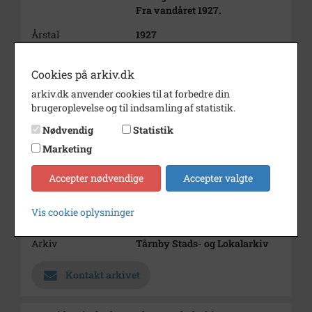
Fra vandåret 1927.
Årstal
1927
Dateringsnote
1927
Cookies på arkiv.dk
Fotograf
Chr. Henriksen Nationaltidende
arkiv.dk anvender cookies til at forbedre din
brugeroplevelse og til indsamling af statistik.
Størrelse
12 x 18
Nødvendig
Statistik
Materiale
s/h positiv
Marketing
Se på kort
Accepter nødvendige
Accepter valgte
Type
Sogn (1000-2050)
Enhed
Tårnby Sogn (Tårnby
Vis cookie oplysninger
Kommune) (1000-2050)
Arkiv
Tårnby Stads- og Lokalarkiv
Kontakt arkivet